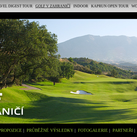
VEL DIGEST TOUR
|
GOLF V ZAHRANIČÍ
|
INDOOR
|
KAPRUN OPEN TOUR
|
W
PROPOZICE
|
PRŮBĚŽNÉ VÝSLEDKY
|
FOTOGALERIE
|
PARTNEŘI
|