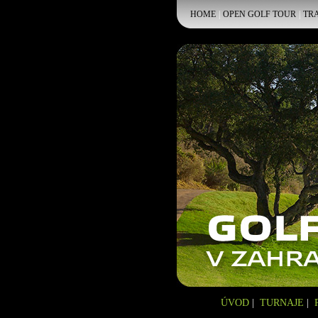
HOME
|
OPEN GOLF TOUR
|
TRA
GOLF TOUR
ÚVOD
|
TURNAJE
|