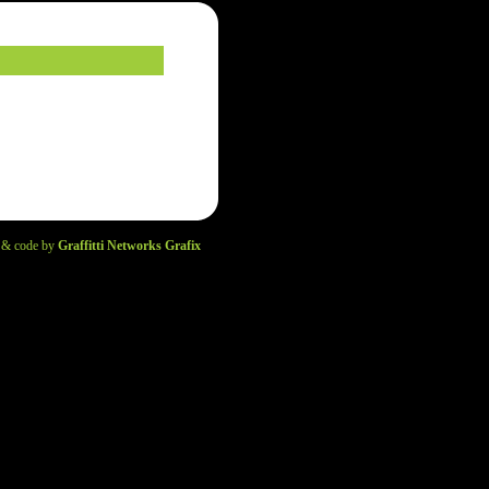
 & code by
Graffitti Networks Grafix