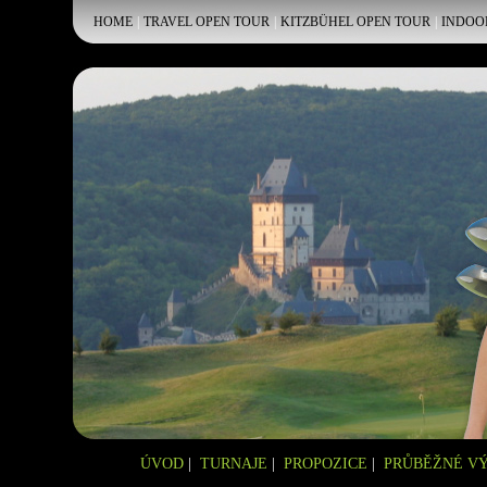
HOME
|
TRAVEL OPEN TOUR
|
KITZBÜHEL OPEN TOUR
|
INDOO
ÚVOD
|
TURNAJE
|
PROPOZICE
|
PRŮBĚŽNÉ V