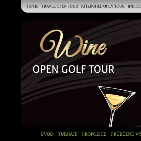
HOME
|
TRAVEL OPEN TOUR
|
KITZBÜHEL OPEN TOUR
|
INDOO
ÚVOD
|
TURNAJE
|
PROPOZICE
|
PRŮBĚŽNÉ V