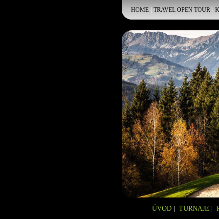
HOME
|
TRAVEL OPEN TOUR
|
K
ÚVOD
|
TURNAJE
|