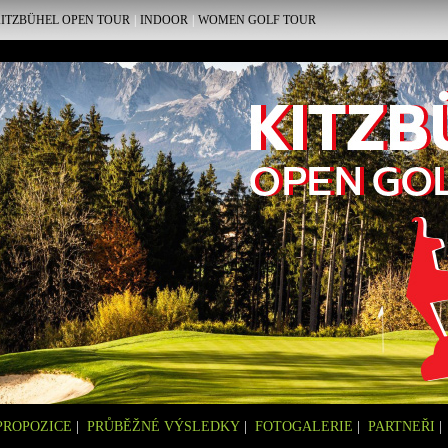
ITZBÜHEL OPEN TOUR
|
INDOOR
|
WOMEN GOLF TOUR
PROPOZICE
|
PRŮBĚŽNÉ VÝSLEDKY
|
FOTOGALERIE
|
PARTNEŘI
|