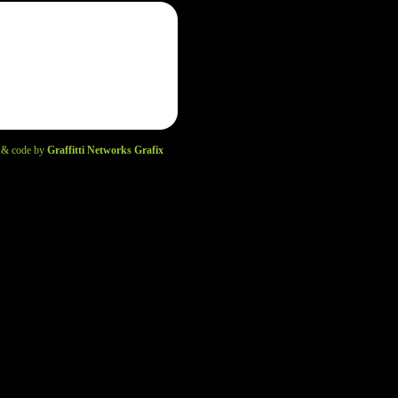
 & code by
Graffitti Networks Grafix