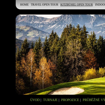
HOME
|
TRAVEL OPEN TOUR
|
KITZBÜHEL OPEN TOUR
|
INDOO
ÚVOD
|
TURNAJE
|
PROPOZICE
|
PRŮBĚŽNÉ V