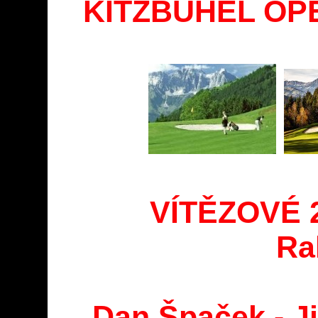
KITZBÜHEL OP
VÍTĚZOVÉ 20
Ra
Dan Špaček - Ji