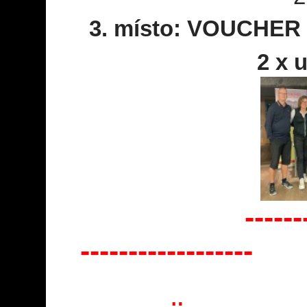
3. místo: VOUCHE
2 x 
----------------
------------------