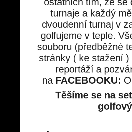
ostatních tím, že se 
turnaje a každý mě
dvoudenní turnaj v z
golfujeme v teple. V
souboru (předběžné ter
stránky ( ke stažení ) 
reportáží a pozván
na
FACEBOOKU:
O
Těšíme se na se
golfov