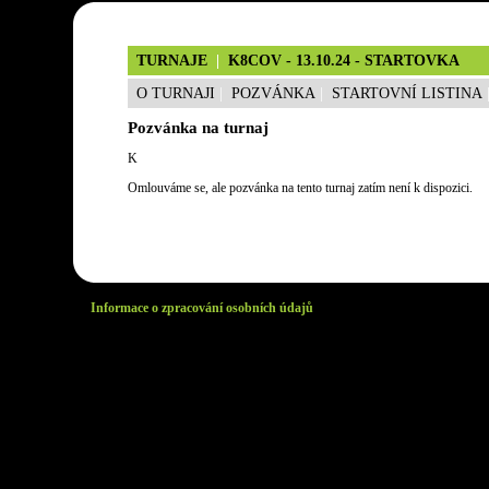
TURNAJE
|
K8COV - 13.10.24 - STARTOVKA
O TURNAJI
|
POZVÁNKA
|
STARTOVNÍ LISTINA
Pozvánka na turnaj
K
Omlouváme se, ale pozvánka na tento turnaj zatím není k dispozici.
Informace o zpracování osobních údajů