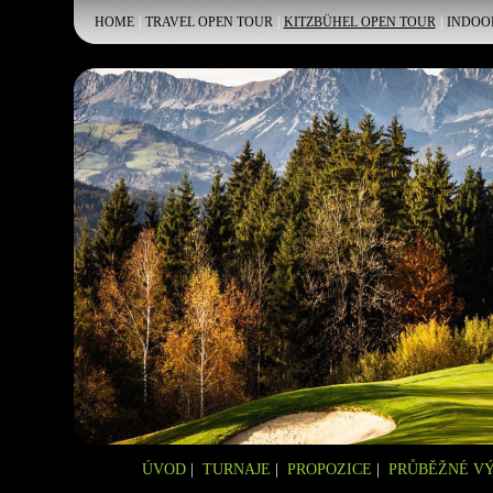
HOME
|
TRAVEL OPEN TOUR
|
KITZBÜHEL OPEN TOUR
|
INDOO
ÚVOD
|
TURNAJE
|
PROPOZICE
|
PRŮBĚŽNÉ V