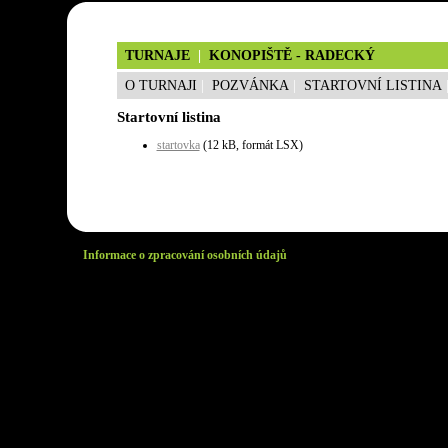
TURNAJE
|
KONOPIŠTĚ - RADECKÝ
O TURNAJI
|
POZVÁNKA
|
STARTOVNÍ LISTINA
Startovní listina
startovka
(12 kB, formát LSX)
Informace o zpracování osobních údajů