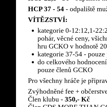
HCP 37 - 54
- odpaliště muž
VÍTĚZSTVÍ:
kategorie 0-12:12,1-22:2
pohár, věcné ceny, všich
hru GCKO v hodnotě 20
kategorie 37-54 - pouze 
do celkového hodnocení 
pouze členů GCKO
Pro všechny hráče je připr
Zvýhodněné fee + občerstve
Člen klubu -
350,- Kč
Člen CDS,MORE THAN G