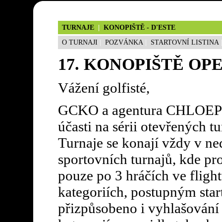
TURNAJE
|
KONOPIŠTĚ - D'ESTE
O TURNAJI
|
POZVÁNKA
|
STARTOVNÍ LISTINA
17. KONOPIŠTĚ OP
Vážení golfisté,
GCKO a agentura CHLOEP
účasti na sérii otevřených t
Turnaje se konají vždy v ne
sportovních turnajů, kde pr
pouze po 3 hráčích ve flight
kategoriích, postupným sta
přizpůsobeno i vyhlašování 