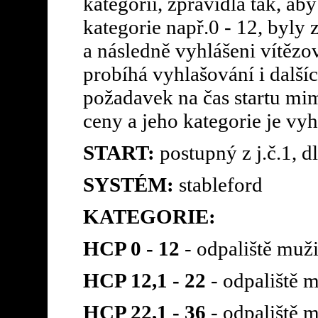
kategorií, zpravidla tak, ab
kategorie např.0 - 12, byly
a následně vyhlášeni vítěz
probíhá vyhlašování i další
požadavek na čas startu mimo
ceny a jeho kategorie je vy
START:
postupný z j.č.1, d
SYSTÉM:
stableford
KATEGORIE:
HCP 0 - 12
- odpaliště muži
HCP 12,1 - 22
- odpaliště m
HCP 22,1 - 36
- odpaliště m