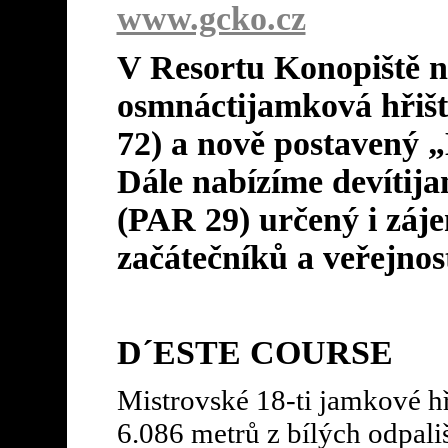
www.gcko.cz
V Resortu Konopiště n
osmnáctijamková hřiš
72) a nově postavený 
Dále nabízíme devítij
(PAR 29) určený i záj
začátečníků a veřejnost
D´ESTE COURSE
Mistrovské 18-ti jamkové hř
6.086 metrů z bílých odpališ