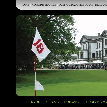
HOME
|
KONOPIŠTĚ OPEN
|
LOBKOWICZ OPEN TOUR
|
BEROUN
ÚVOD
|
TURNAJE
|
PROPOZICE
|
PRŮBĚŽNÉ V