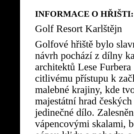
INFORMACE O HŘIŠTI:
Golf Resort Karlštějn
Golfové hřiště bylo sla
návrh pochází z dílny 
architektů Lese Furbera
citlivému přístupu k zač
malebné krajiny, kde tv
majestátní hrad českých 
jedinečné dílo. Zalesněn
vápencovými skalami, bo