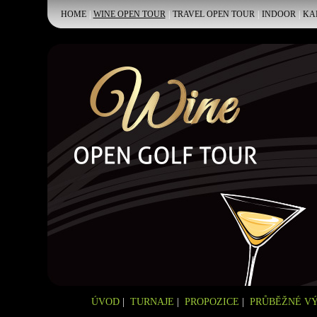
HOME
|
WINE OPEN TOUR
|
TRAVEL OPEN TOUR
|
INDOOR
|
KA
ÚVOD
|
TURNAJE
|
PROPOZICE
|
PRŮBĚŽNÉ V