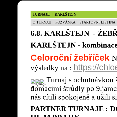
TURNAJE
|
KARLŠTEJN
O TURNAJI
|
POZVÁNKA
|
STARTOVNÍ LISTINA
6.8. KARLŠTEJN - ŹEBŘÍ
KARLŠTEJN - kombinace A
Celoroční žebříček
N
https://chlo
výsledky na :
Turnaj s ochutnávkou
š
domácími štrůdly po 9.jamce
nás cítili spokojeně a užili s
PARTNER TURNAJE : 