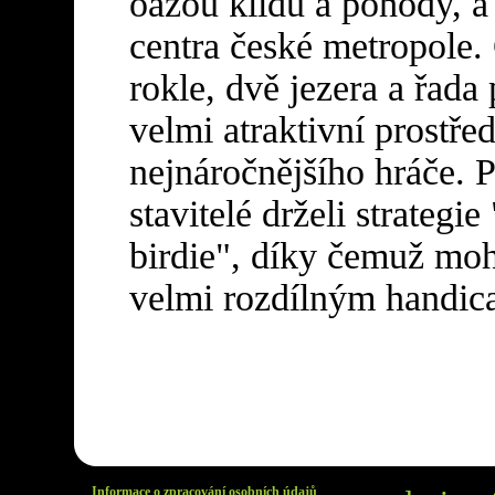
oázou klidu a pohody, a 
centra české metropole. 
rokle, dvě jezera a řada
velmi atraktivní prostřed
nejnáročnějšího hráče. Př
stavitelé drželi strategi
birdie", díky čemuž moho
velmi rozdílným handi
Informace o zpracování osobních údajů