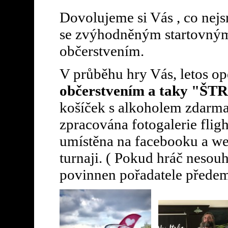
Dovolujeme si Vás , co nejs
se zvýhodněným startovným 
občerstvením.
V průběhu hry Vás, letos o
občerstvením a taky "ŠT
košíček s alkoholem zdarma
zpracována fotogalerie flight
umístěna na facebooku a w
turnaji. ( Pokud hráč nesouh
povinnen pořadatele přede