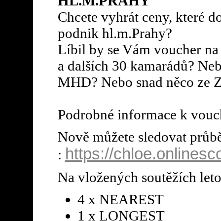
HL.M.PRAHY
Chcete vyhrát ceny, které d
podnik hl.m.Prahy?
Líbil by se Vám voucher na
a dalších 30 kamarádů? Ne
MHD? Nebo snad něco z
Podrobné informace k vouc
Nově můžete sledovat průb
https://chloe.onlinesco
:
Na vložených soutěžích leto
4 x NEAREST
1 x LONGEST